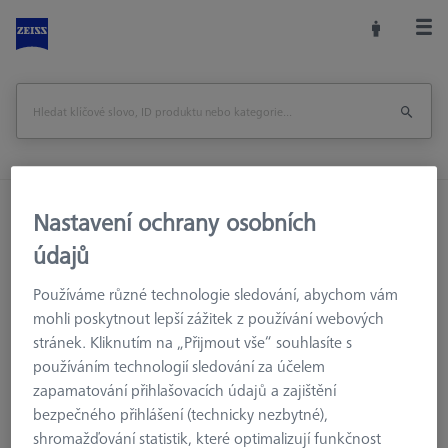
Domů
Příslušenství strojů
Optická 3D Metrologie
Nastavení ochrany osobních
Referenční značky
Referenční značky
údajů
Referenční značky 12,0 mm, retro-reflexní, nekódované, 1000
kusů
Používáme různé technologie sledování, abychom vám
mohli poskytnout lepší zážitek z používání webových
stránek. Kliknutím na „Přijmout vše“ souhlasíte s
Vytisknout stránku
Zpět na
používáním technologií sledování za účelem
zapamatování přihlašovacích údajů a zajištění
bezpečného přihlášení (technicky nezbytné),
shromažďování statistik, které optimalizují funkčnost