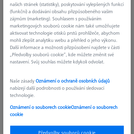
našich stránek (statistiky), poskytování vylepšených funkcí
(funkční) a dodávání obsahu přizpůsobeného vašim
zájmům (marketing). Souhlasem s používáním
marketingových souborů cookie nám také umožňujete
aktivovat technologie otisků prstů prohlížeče, abychom
mohli zlepšit analytiku webu a přehled o jeho výkonu.
Další informace a možnosti přizpůsobení najdete v části
„Předvolby souborů cookie“, kde můžete změnit své
nastavení. Svůj souhlas můžete kdykoli odvolat.
REFERENČNÍ ZNAČKY
Referenční značky 12,0 mm, retro-
Naše zásady
Oznámení o ochraně osobních údajů
reflexní, nekódované, 1000 kusů
nabízejí další podrobnosti o používání sledovací
000250-0004-760
technologie.
bez DPH
Oznámení o souborech cookie
Oznámení o souborech
€ 565.00
cookie
Dostupné
Předvolby souborů cookie