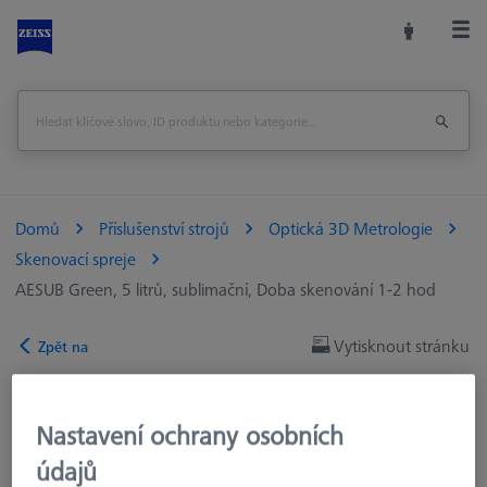
Domů
Příslušenství strojů
Optická 3D Metrologie
Skenovací spreje
AESUB Green, 5 litrů, sublimační, Doba skenování 1-2 hod
Vytisknout stránku
Zpět na
Nastavení ochrany osobních
údajů