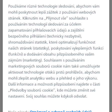
Používáme různé technologie sledování, abychom vám
mohli poskytnout lepší zážitek z používání webových
stránek. Kliknutím na „Přijmout vše“ souhlasíte s
používáním technologií sledování za účelem
zapamatování přihlašovacích údajů a zajištění
bezpečného přihlášení (technicky nezbytné),
shromažďování statistik, které optimalizují funkčnost
našich stránek (statistiky), poskytování vylepšených funkcí
(funkční) a dodávání obsahu přizpůsobeného vašim
zájmům (marketing). Souhlasem s používáním
marketingových souborů cookie nám také umožňujete
aktivovat technologie otisků prstů prohlížeče, abychom
mohli zlepšit analytiku webu a přehled o jeho výkonu.
Další informace a možnosti přizpůsobení najdete v části
„Předvolby souborů cookie“, kde můžete změnit své
SKENOVACÍ SPREJE
nastavení. Svůj souhlas můžete kdykoli odvolat.
AESUB Green, 5 litrů, sublimační,
Doba skenování 1-2 hod
000000-0727-539
Naše zásady
Oznámení o ochraně osobních údajů