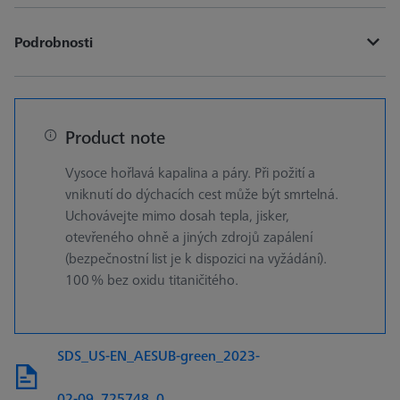
Podrobnosti
Product note
Vysoce hořlavá kapalina a páry. Při požití a
vniknutí do dýchacích cest může být smrtelná.
Uchovávejte mimo dosah tepla, jisker,
otevřeného ohně a jiných zdrojů zapálení
(bezpečnostní list je k dispozici na vyžádání).
100 % bez oxidu titaničitého.
SDS_US-EN_AESUB-green_2023-
02-09_725748_0