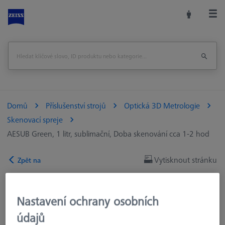
Domů
Příslušenství strojů
Optická 3D Metrologie
Skenovací spreje
AESUB Green, 1 litr, sublimační, Doba skenování cca 1-2 hod
Vytisknout stránku
Zpět na
Nastavení ochrany osobních
údajů