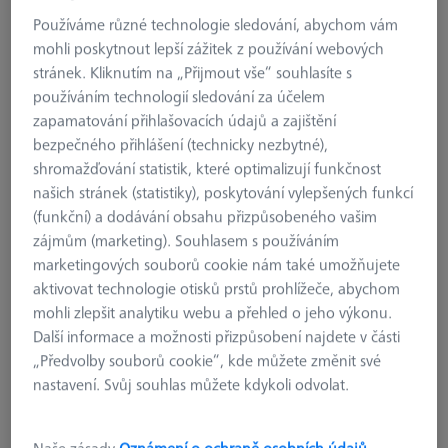
Používáme různé technologie sledování, abychom vám
mohli poskytnout lepší zážitek z používání webových
stránek. Kliknutím na „Přijmout vše“ souhlasíte s
používáním technologií sledování za účelem
zapamatování přihlašovacích údajů a zajištění
bezpečného přihlášení (technicky nezbytné),
shromažďování statistik, které optimalizují funkčnost
našich stránek (statistiky), poskytování vylepšených funkcí
(funkční) a dodávání obsahu přizpůsobeného vašim
zájmům (marketing). Souhlasem s používáním
marketingových souborů cookie nám také umožňujete
aktivovat technologie otisků prstů prohlížeče, abychom
mohli zlepšit analytiku webu a přehled o jeho výkonu.
Další informace a možnosti přizpůsobení najdete v části
„Předvolby souborů cookie“, kde můžete změnit své
SKENOVACÍ SPREJE
nastavení. Svůj souhlas můžete kdykoli odvolat.
AESUB Green, 1 litr, sublimační,
Doba skenování cca 1-2 hod
000000-0716-216
Naše zásady
Oznámení o ochraně osobních údajů