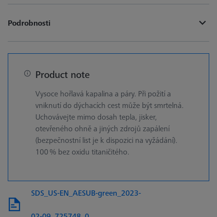
Podrobnosti
Product note
Vysoce hořlavá kapalina a páry. Při požití a
vniknutí do dýchacích cest může být smrtelná.
Uchovávejte mimo dosah tepla, jisker,
otevřeného ohně a jiných zdrojů zapálení
(bezpečnostní list je k dispozici na vyžádání).
100 % bez oxidu titaničitého.
SDS_US-EN_AESUB-green_2023-
02-09_725748_0