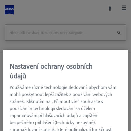
Domů
Příslušenství strojů
Optická 3D Metrologie
Nastavení ochrany osobních
Upínací zařízení
Spojovací prvky
údajů
Spoj - M6 dlouhý, AF25, 10 kusů
Používáme různé technologie sledování, abychom vám
Vytisknout stránku
mohli poskytnout lepší zážitek z používání webových
stránek. Kliknutím na „Přijmout vše“ souhlasíte s
používáním technologií sledování za účelem
zapamatování přihlašovacích údajů a zajištění
bezpečného přihlášení (technicky nezbytné),
shromažďování statistik, které optimalizují funkčnost