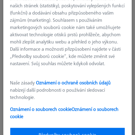
našich stránek (statistiky), poskytování vylepšených funkcí
(funkční) a dodávání obsahu přizpůsobeného vašim
zájmům (marketing). Souhlasem s používáním
marketingových souborů cookie nám také umožňujete
aktivovat technologie otisků prstů prohlížeče, abychom
mohli zlepšit analytiku webu a přehled o jeho výkonu.
Další informace a možnosti přizpůsobení najdete v části
„Předvolby souborů cookie“, kde můžete změnit své
nastavení. Svůj souhlas můžete kdykoli odvolat.
Naše zásady
Oznámení o ochraně osobních údajů
nabízejí další podrobnosti o používání sledovací
technologie.
Oznámení o souborech cookie
Oznámení o souborech
SPOJOVACÍ PRVKY
cookie
Spoj - M6 dlouhý, AF25, 10 kusů
000000-0563-380
Předvolby souborů cookie