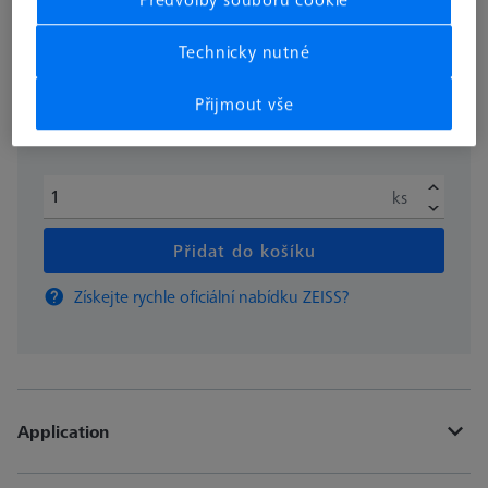
bez DPH
€ 129.95
Technicky nutné
Přijmout vše
Dostupné
ks
Přidat do košíku
Získejte rychle oficiální nabídku ZEISS?
Application